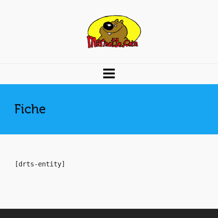
Fiche
[drts-entity]